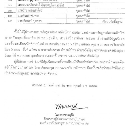
ใบสมัครเรียนภาษาอังกฤษระดับบัณฑิตศึกษา
แบบฟอร์มลงทะเบียน ผ่านธนาคาร
ใบสมัครเรียนคอร์สวุฒิบัตร สถาบันภาษา
แบบฟอร์มขอใช้ห้องเรียนสถาบันภาษา
งานประกันคุณภาพการศึกษา
แผนปฎิบัติงานประจำปีงบประมาณ ๒๕๕๙
แผนพัฒนาบุคลากร ประจำปี ๒๕๕๙
รายงานประจำปี ๒๕๕๙
แผนพัฒนาสถาบันภาษา พ.ศ. ๒๕๖๐ – ๒๕๖๔
แผนปฎิบัติงานประจำปี ๒๔๖๐
คู่มือการจัดทำแผนพัฒนา สถาบัน สำนัก ศูนย์
คู่มือประกันคุณภาพ สถาบันภาษา ปี ๒๕๕๘
แนวทางปฎิบัติที่ดีด้านการประกันคุณภาพ