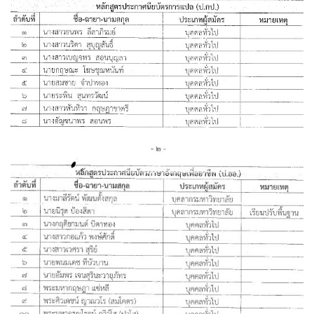
ห้องสมุด WIZ Park
WizPark’s Blog
วีดีทัศน์
ห้องสมุดภาพ
สื่อการสอน
Basic English
บทที่ 3 คำนำหน้านาม (Article)
บทที่ 4 กาล (Tense)
บทที่ 5 ประโยค (Sentence)
บทที่ 6 ฝึกทักษะการใช้ภาษาอังกฤษ (The Four-Skill Practice)
English for Buddhism
ดาวน์โหลด
ใบสมัครสอบ MCU-GET