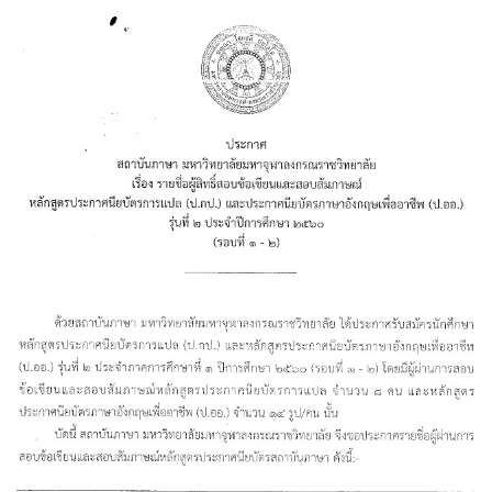
วิสัยทัศน์และพันธกิจ
สัญลักษณ์ประจำสถาบันภาษา
อาจารย์ผู้สอน
หลักสูตร
หลักสูตรภาษาอังกฤษทั่วไป
หลักสูตรภาษาอังกฤษธุรกิจ
ภาษาอังกฤษสำหรับนิสิตปริญญาเอก
ภาษาอังกฤษสำหรับนิสิตปริญญาตรี
หลักสูตรการเขียนบทความภาษาอังกฤษ
หลักสูตรการเขียนบทความไทย
หลักสูตรภาษาจีน
การสัมมนาภายในองค์กร
WIZ Park
ประวัติความเป็นมา WIZ Park