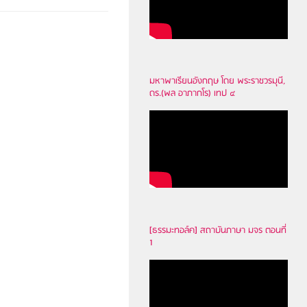
มหาพาเรียนอังกฤษ โดย พระราชวรมุนี,
ดร.(พล อาภากโร) เทป ๔
[ธรรมะทอล์ค] สถาบันภาษา มจร ตอนที่
1