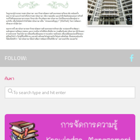
วิสัยทัศน์และพันธกิจ
สัญลักษณ์ประจำสถาบันภาษา
อาจารย์ผู้สอน
หลักสูตร
หลักสูตรภาษาอังกฤษทั่วไป
หลักสูตรภาษาอังกฤษธุรกิจ
FOLLOW:
ภาษาอังกฤษสำหรับนิสิตปริญญาเอก
ภาษาอังกฤษสำหรับนิสิตปริญญาตรี
ค้นหา
หลักสูตรการเขียนบทความภาษาอังกฤษ
หลักสูตรการเขียนบทความไทย
หลักสูตรภาษาจีน
การสัมมนาภายในองค์กร
WIZ Park
ประวัติความเป็นมา WIZ Park