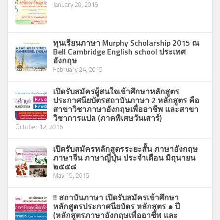
January 20, 2015
ใบสมัครเรียนภาษาอังกฤษระดับบัณฑิตศึกษา
แบบฟอร์มลงทะเบียน ผ่านธนาคาร
ทุนเรียนภาษา Murphy Scholarship 2015 ณ
ใบสมัครเรียนคอร์สวุฒิบัตร สถาบันภาษา
Bell Cambridge English school ประเทศ
อังกฤษ
แบบฟอร์มขอใช้ห้องเรียนสถาบันภาษา
February 24, 2015
งานประกันคุณภาพการศึกษา
เปิดรับสมัครผู้สนใจเข้าศึกษาหลักสูตร
แผนปฎิบัติงานประจำปีงบประมาณ ๒๕๕๙
ประกาศนียบัตรสถาบันภาษา 2 หลักสูตร คือ
สาขาวิชาภาษาอังกฤษเพื่ออาชีพ และสาขา
แผนพัฒนาบุคลากร ประจำปี ๒๕๕๙
วิชาการแปล (ภาคพิเศษวันเสาร์)
October 12, 2016
รายงานประจำปี ๒๕๕๙
แผนพัฒนาสถาบันภาษา พ.ศ. ๒๕๖๐ – ๒๕๖๔
เปิดรับสมัครหลักสูตรระยะสั้น ภาษาอังกฤษ
ภาษาจีน ภาษาญี่ปุ่น ประจำเดือน มิถุนายน
แผนปฎิบัติงานประจำปี ๒๔๖๐
๒๕๕๘
May 15, 2015
คู่มือการจัดทำแผนพัฒนา สถาบัน สำนัก ศูนย์
คู่มือประกันคุณภาพ สถาบันภาษา ปี ๒๕๕๘
!! สถาบันภาษา เปิดรับสมัครเข้าศึกษา
หลักสูตรประกาศนียบัตร หลักสูตร ๑ ปี
แนวทางปฎิบัติที่ดีด้านการประกันคุณภาพ
(หลักสูตรภาษาอังกฤษเพื่ออาชีพ และ