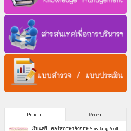
ห้องสมุด WIZ Park
WizPark’s Blog
วีดีทัศน์
ห้องสมุดภาพ
สื่อการสอน
Basic English
บทที่ 3 คำนำหน้านาม (Article)
บทที่ 4 กาล (Tense)
บทที่ 5 ประโยค (Sentence)
บทที่ 6 ฝึกทักษะการใช้ภาษาอังกฤษ (The Four-Skill Practice)
English for Buddhism
Popular
Recent
ดาวน์โหลด
เรียนฟรี!! คอร์สภาษาอังกฤษ Speaking Skill
ใบสมัครสอบ MCU-GET